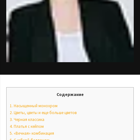
Содержание
1.
Насыщенный монохром
2.
Цветы, цветы и еще больше цветов
3.
Черная классика
4.
Платья с кейпом
5.
«Вечная» комбинация