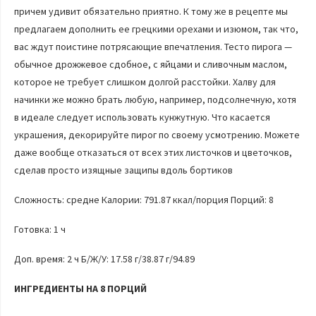
причем удивит обязательно приятно. К тому же в рецепте мы
предлагаем дополнить ее грецкими орехами и изюмом, так что,
вас ждут поистине потрясающие впечатления. Тесто пирога —
обычное дрожжевое сдобное, с яйцами и сливочным маслом,
которое не требует слишком долгой расстойки. Халву для
начинки же можно брать любую, например, подсолнечную, хотя
в идеале следует использовать кунжутную. Что касается
украшения, декорируйте пирог по своему усмотрению. Можете
даже вообще отказаться от всех этих листочков и цветочков,
сделав просто изящные защипы вдоль бортиков
Сложность: средне Калории: 791.87 ккал/порция Порций: 8
Готовка: 1 ч
Доп. время: 2 ч Б/Ж/У: 17.58 г/38.87 г/94.89
ИНГРЕДИЕНТЫ НА 8 ПОРЦИЙ