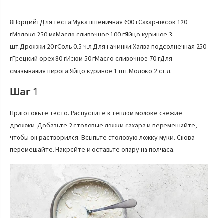
—
8Порций+Для теста:Мука пшеничная 600 гСахар-песок 120
гМолоко 250 млМасло сливочное 100 гЯйцо куриное 3
шт.Дрожжи 20 гСоль 0.5 ч.л.Для начинки:Халва подсолнечная 250
гГрецкий орех 80 гИзюм 50 гМасло сливочное 70 гДля
смазывания пирога:Яйцо куриное 1 шт.Молоко 2 ст.л.
Шаг 1
Приготовьте тесто. Распустите в теплом молоке свежие
дрожжи. Добавьте 2 столовые ложки сахара и перемешайте,
чтобы он растворился. Всыпьте столовую ложку муки. Снова
перемешайте. Накройте и оставьте опару на полчаса.