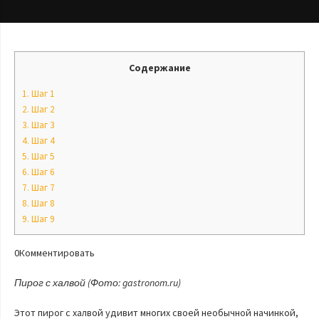
Содержание
1.
Шаг 1
2.
Шаг 2
3.
Шаг 3
4.
Шаг 4
5.
Шаг 5
6.
Шаг 6
7.
Шаг 7
8.
Шаг 8
9.
Шаг 9
0Комментировать
Пирог с халвой
(Фото: gastronom.ru)
Этот пирог с халвой удивит многих своей необычной начинкой,