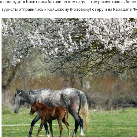
д проводят в Никитском ботаническом саду — там распустилось более
 туристы отправились к Кояшскому (Розовому) озеру и на Карадаг в Ф