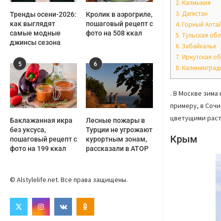
2.
Калмыкия
3.
Дагестан
Тренды осени-2026:
Кролик в аэрогриле,
как выглядят
пошаговый рецепт с
4.
Горный Алта
самые модные
фото на 508 ккал
5.
Тульская обл
джинсы сезона
6.
Забайкалье
7.
Иркутская об
5
6
8.
Калининградс
. В Москве зима
примеру, в Сочи
цветущими раст
Баклажанная икра
Лесные пожары в
без уксуса,
Турции не угрожают
Крым
пошаговый рецепт с
курортным зонам,
фото на 199 ккал
рассказали в АТОР
© Alstylelife.net. Все права защищены.