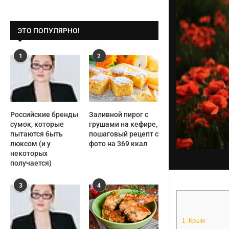
ЭТО ПОПУЛЯРНО!
1
2
Российские бренды
Заливной пирог с
сумок, которые
грушами на кефире,
пытаются быть
пошаговый рецепт с
люксом (и у
фото на 369 ккал
некоторых
получается)
3
4
1.
Крым